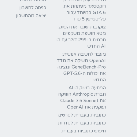
רוקסטאר מפתחת את
כניסה לחשבון
GTA 6 במיוחד עבור
יציאה מהחשבון
פלייסטיישן 5 פרו
צוקרברג שובר את השוק:
מטא חושפת משקפיים
חכמים ב-299 דולר עם ה-
AI החדש
מעבר לחשיבה אנושית:
OpenAI משיקה את מדד
GeneBench-Pro ומציגה
את יכולות ה-GPT-5.6
החדש
הפתעה בשוק ה-AI:
חברת Anthropic השיקה
את Claude 3.5 Sonnet
ועוקפת את OpenAI
כתוביות בעברית לסרטים
כתוביות בעברית לסדרות
חיפוש כתוביות בעברית