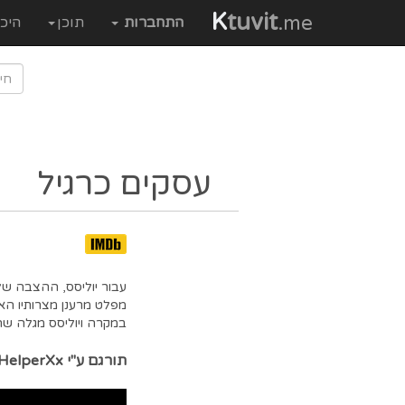
K
tuvit
.me
התחברות
תוכן
היכ
עסקים כרגיל
עבור יוליסס, ההצבה של
מפלט מרענן מצרותיו הא
במקרה ויוליסס מגלה ש
תורגם ע"י xXHelperXx