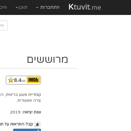
K
tuvit
.me
התחברות
תוכן
היכ
מרוששים
8.4
/10
קומדיית פשע בריטית, ה
צרה אפשרית.
שנת יציאה:
2019
קבל התראות על תו