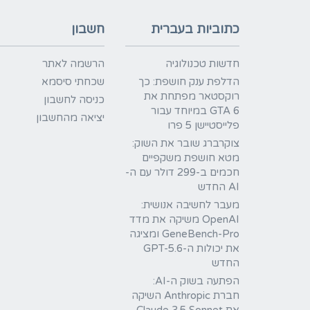
כתוביות בעברית
חשבון
חדשות טכנולוגיה
הרשמה לאתר
הדלפת ענק חושפת: כך
שכחתי סיסמא
רוקסטאר מפתחת את
כניסה לחשבון
GTA 6 במיוחד עבור
יציאה מהחשבון
פלייסטיישן 5 פרו
צוקרברג שובר את השוק:
מטא חושפת משקפיים
חכמים ב-299 דולר עם ה-
AI החדש
מעבר לחשיבה אנושית:
OpenAI משיקה את מדד
GeneBench-Pro ומציגה
את יכולות ה-GPT-5.6
החדש
הפתעה בשוק ה-AI:
חברת Anthropic השיקה