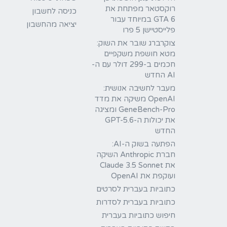
רוקסטאר מפתחת את
כניסה לחשבון
GTA 6 במיוחד עבור
יציאה מהחשבון
פלייסטיישן 5 פרו
צוקרברג שובר את השוק:
מטא חושפת משקפיים
חכמים ב-299 דולר עם ה-
AI החדש
מעבר לחשיבה אנושית:
OpenAI משיקה את מדד
GeneBench-Pro ומציגה
את יכולות ה-GPT-5.6
החדש
הפתעה בשוק ה-AI:
חברת Anthropic השיקה
את Claude 3.5 Sonnet
ועוקפת את OpenAI
כתוביות בעברית לסרטים
כתוביות בעברית לסדרות
חיפוש כתוביות בעברית