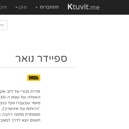
K
tuvit
.me
התחברות
תוכן
היכ
ספיידר נואר
סדרת גיבורי-על לייב-אק
ה
מיוסר שבעברו פעל כגיבו
"הרוחות של אינישרין"), 
מסתתרת מזימה רחבה הרב
חושים ויצא לדרך למאבק 