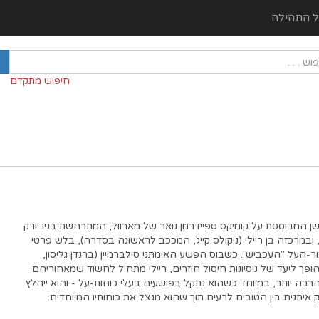
ל התהילה
חיפוש מתקדם
שן המבוססת על קומיקס ספיידרמן נואר של מארוול, המתרחשת בניו יורק
אפלה של שנות ה-30, ובמרכזה בן ריילי (ניקולס קייג', המככב לראשונה בסדרה), בלש פרטי
ר-העל "העכביש". כשבוס הפשע האימתני סילברמיין (ברנדן גליסון,
הופך ליעד של ניסיונות חיסול חוזרים, ריילי מתחיל לחשוד שמאחוריהם
ה יותר, במיוחד כשהוא נתקל בפושעים בעלי כוחות-על - והוא ייחלץ
איתנים בין הטובים לרעים תוך שהוא מנצל את כוחותיו המיוחדים.