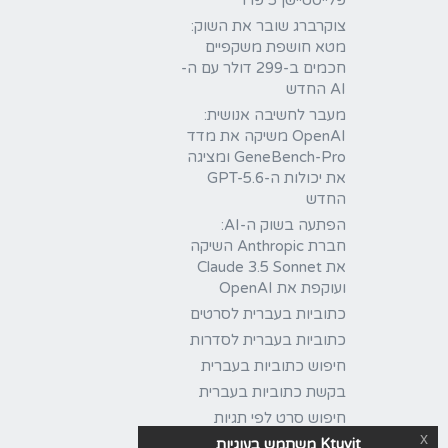
פלייסטיישן 5 פרו
צוקרברג שובר את השוק:
מטא חושפת משקפיים
חכמים ב-299 דולר עם ה-
AI החדש
מעבר לחשיבה אנושית:
OpenAI משיקה את מדד
GeneBench-Pro ומציגה
את יכולות ה-GPT-5.6
החדש
הפתעה בשוק ה-AI:
חברת Anthropic השיקה
את Claude 3.5 Sonnet
ועוקפת את OpenAI
כתוביות בעברית לסרטים
כתוביות בעברית לסדרות
חיפוש כתוביות בעברית
בקשת כתוביות בעברית
חיפוש סרט לפי תגיות
x
Ktuvit משתמש בעוגיות