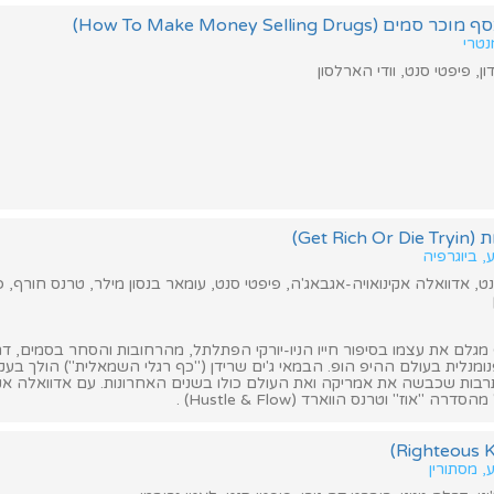
How To Make Money Selling Drug)
נטרי
ן, פיפטי סנט, וודי הארלסון
Get R)
, ביוגרפיה
נט, אדוואלה אקינואויה-אגבאג'ה, פיפטי סנט, עומאר בנסון מילר, טרנס חורף, פ
הראפר 50 Cent מגלם את עצמו בסיפור חייו הניו-יורקי הפתלתל, מהרחובות והסחר בסמים,
רבות שכבשה את אמריקה ואת העולם כולו בשנים האחרונות. עם אדוואלה אקינ
ה "אוז" וטרנס הווארד (Hustle & Flow) .
, מסתורין