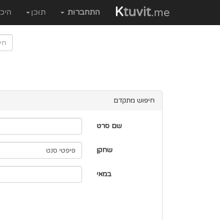
K
tuvit
.me
התחברות
תוכן
היכ
חיפוש מתקדם
שם סרט
שחקן
במאי