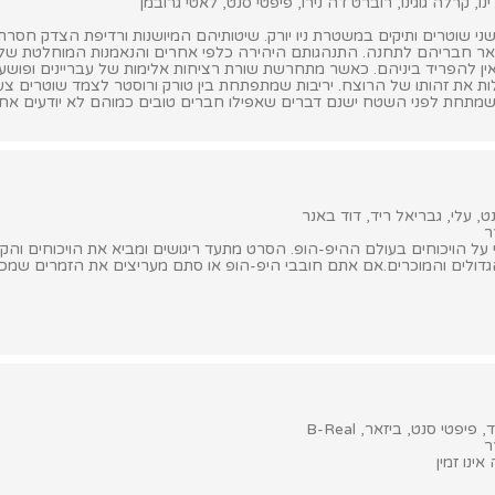
ו, קרלה גוגינו, רוברט דה נירו, פיפטי סנט, לאטי גרובמן
שני שוטרים ותיקים במשטרת ניו יורק. שיטותיהם המיושנות ורדיפת הצדק חס
ר חבריהם לתחנה. התנהגותם היהירה כלפי אחרים והנאמנות המוחלטת של
ין להפריד ביניהם. כאשר מתחרשת שורת רציחות אלימות של עבריינים ופושע
ת את זהותו של הרוצח. יריבות שמתפתחת בין טורק ורוסטר לצמד שוטרים צעי
תחת לפני השטח ישנם דברים שאפילו חברים טובים כמוהם לא יודעים אחד ע
, עלי, גבריאל ריד, דוד באנר
ר
על הויכוחים בעולם ההיפ-הופ. הסרט מתעד ריגושים ומביא את הויכוחים והקונ
גדולים והמוכרים.אם אתם חובבי היפ-הופ או סתם מעריצים את הזמרים שמ
פיפטי סנט, ביזאר, B-Real
ר
ינו זמין