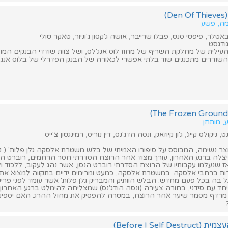
)
מה, פשע
טלר, פיפטי סנט, פבלו שרייבר, אושה ג'קסון ג'וניור, טאקר טולי
ודגסט
עילית של מחלקת השריף של מחוז לוס אנג'לס, ושל צוות שודדי הבנקים המוצ
ודדים מתכננים שוד בלתי אפשרי לכאורה של הבנק הפדרלי של בלוס אנג'
, מותחן
ניקולס קייג', ג'ון קיוזאק, ונסה הדג'נס, דין נוריס, רמינגטון צ'ייס
ר נשימה, המבוסס על סיפורו האמיתי של בלש משטרת אלסקה גלן פלות' ( ניק
לה ברגע האחרון, עורך מצוד אחר הרוצח הסדרתי חסר הרחמים, רוברט הנסן (ג
מאז שנעלמו עקבותיו של הרוצח הסדרתי רוברט הנסן, אשר נהג לעקוב, ללכוד ול
ות ברחבי אלסקה. במשטרת אלסקה, כמעט ומרימים ידיים בתקווה למצוא את
בה בכל פעם מחדש. הבלש הוותיק והמבריק גלן פלות' אשר עומד לפני פרי
חד עם סידני, בחורה צעירה (ונסה הודג'נס) שמצליחה להימלט ברגע האחרון מב
 מרדף מסמר שיער אחר הרוצח, במטרה להפסיק את מחול ההרג. האם יספיקו
Before I Self )