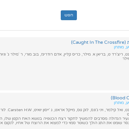
Caug)
ע, מותחן
 ריצ'רד ט, בריאן א. מילר, כריס קליין, אדם רודריגז, בוב מורי, ר 'מילר ג' וניור
ילר
ע, מותחן
מר, ויני ג'ונס, לוק גוס, מייקל אראט, ג 'ייסון יואיט, Carsten H.W. לורנץ, ג'ון א'קונל
ט
ר הגדולה מסרבים להמשיך לחקור רצח הכנופיה בנושא האח הקטן שלו, ה
ר שומט את התג הולך כשוטר סמוי כדי למצוא את הרוצח של אחיו, לנקום את 