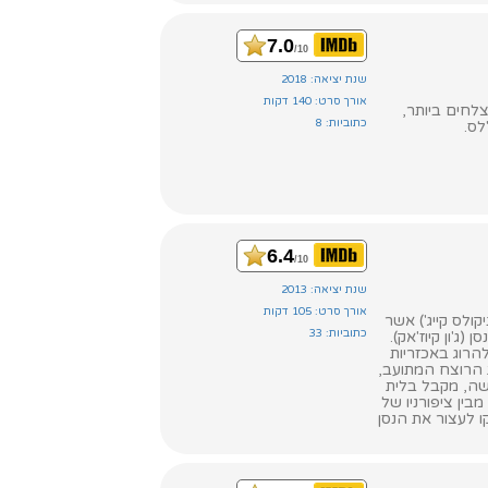
7.0
/10
שנת יציאה: 2018
אורך סרט: 140 דקות
לחים ביותר,
כתוביות: 8
לס.
6.4
/10
שנת יציאה: 2013
אורך סרט: 105 דקות
ולס קייג') אשר
כתוביות: 33
'ון קיוז'אק).
הרוג באכזריות
 הרוצח המתועב,
שה, מקבל בלית
ין ציפורניו של
 לעצור את הנסן