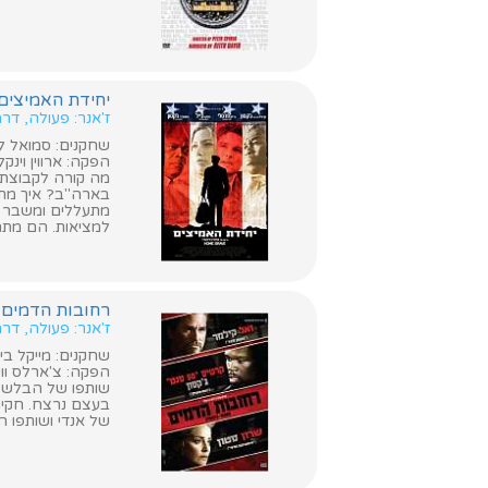
יחידת האמיצים (me Of The Brave
ז'אנר: פעולה, ד
שחקנים: סמואל ל. 
הפקה: ארווין וינקל
מה קורה לקבוצת 
בארה"ב? איך מתמו
מתעללים ומשבר ב
למציאות. הם מתח
רחובות הדמים (treets Of Blood
ז'אנר: פעולה, דר
שחקנים: מייקל ביין
הפקה: צ'ארלס ווי
שותפו של הבלש אנ
בעצם נרצח. חקיר
של אנדי ושותפו ה