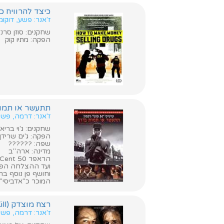
כיצד להרוויח כסף מוכר סמים (s
ז'אנר: פשע, דוקומ
שחקנים: סוזן סרנדו
הפקה: מתיו קוק
תתעשר או תמות (ich Or Die Tryin
ז'אנר: דרמה, פשע
שחקנים: ג'וי בריא
הפקה: ג'ים שרידן
שפה: ??????
מדינה: ארה"ב
וחושף פן נוסף בת
המוכר כ"אדביסי" מהסדר
רצח מוצדק (Righteous Kill)
ז'אנר: דרמה, פשע