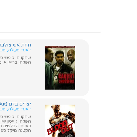
תחת אש צולבת (ht In The Crossfire
ז'אנר: פעולה, פש
שחקנים: פיפטי סנט,
הפקה: בריאן א. מ
יצרים בדם (Blood Out)
ז'אנר: פעולה, פש
שחקנים: פיפטי סנט, ואל קיל
הפקה: ג 'ייסון יואי
כאשר הבלשים העי
הקטנה מייקל ספנס