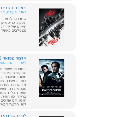
מאורת הגנבים (Den Of Thieves
ז'אנר: פעולה, דר
שחקנים: ג'רארד בא
הפקה: כריסטיאן ג
חייהם של יחידת ה
מצטלבים כאשר הש
אדמה קפואה (The Frozen Ground)
ז'אנר: דרמה, פשע
שחקנים: פיפטי סנט, 
הפקה: סקוט ווקר
מותחן משטרתי עוצ
בעזרת צעירה שניצ
13 שנים חלפו 
מקפיאת דם, צעיר
אשר מצליח להתל 
ברירה את התיק. י
הנסן, הם עורכים
לפני הרצח הבא?
לפני השמדתי העצמית (Destruct