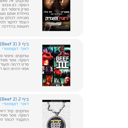
שחקנים: אל פאצ'ינ
הפקה: ג'ון אבנט
טורק ורוסטר הם 
מייחדת אותם משא
מוכיחה לכולם שא
הצמד לחקור ולגלו
חושפת בהדרגה שמ
ביף 3 (Beef 3)
ז'אנר: דוקומנטרי
שחקנים: פיפטי סנט
הפקה: פטר ספיר
סרט דרמה תיעודי 
אמני ההיפ-הופ ה
ביף 2 (Beef 2)
ז'אנר: דוקומנטרי
שחקנים: קית' דיוויד, 
הפקה: פטר ספיר
התקציר לכותר זה א