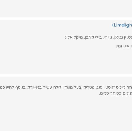
ין גטיאן, ג'יי זי, בילי קורבן, מייקל אליג
ינו זמין
ג'יימס "גוסט" סנט פטריק, בעל מועדון לילה עשיר בניו-יורק. בנוסף לחייו כמנ
ולים כסוחר סמים.