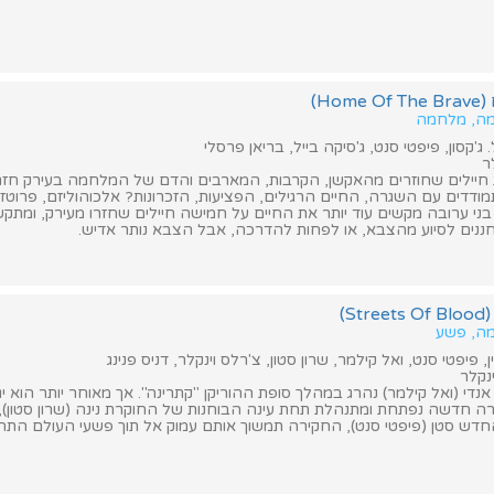
Ho)
רמה, מלחמה
ג'קסון, פיפטי סנט, ג'סיקה בייל, בריאן פרסלי
ר
חיילים שחוזרים מהאקשן, הקרבות, המארבים והדם של המלחמה בעירק חז
דדים עם השגרה, החיים הרגילים, הפציעות, הזכרונות? אלכוהוליזם, פרוטזו
ני ערובה מקשים עוד יותר את החיים על חמישה חיילים שחזרו מעירק, ומתק
ננים לסיוע מהצבא, או לפחות להדרכה, אבל הצבא נותר אדיש.
S)
מה, פשע
, פיפטי סנט, ואל קילמר, שרון סטון, צ'רלס וינקלר, דניס פנינג
נקלר
די (ואל קילמר) נהרג במהלך סופת ההוריקן "קתרינה". אך מאוחר יותר הוא י
ה חדשה נפתחת ומתנהלת תחת עינה הבוחנות של החוקרת נינה (שרון סטון)
חדש סטן (פיפטי סנט), החקירה תמשוך אותם עמוק אל תוך פשעי העולם התחת