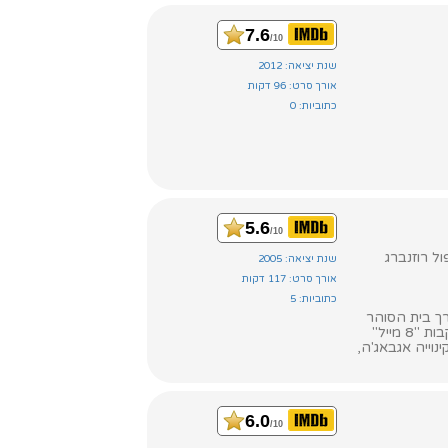
7.6
/10
שנת יציאה: 2012
אורך סרט: 96 דקות
כתוביות: 0
5.6
/10
ול רוזנברג
שנת יציאה: 2005
אורך סרט: 117 דקות
כתוביות: 5
 דרך בית הסוהר
ועד ההצלחה הפנומנלית בעולם ההיפ הופ. הבמאי ג'ים שרידן ("כף רגלי השמאלית") הולך בעקבות "8 מייל"
וייה אגבאג'ה,
6.0
/10