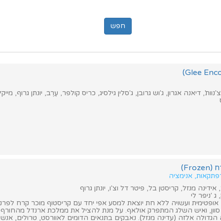
וות', דיאנה אגרון, ג'וש גרובן, ג'סלין גילסיג, כריס קולפר, עֶרֶב, יונתן גרוף, מייק
Fr)
רפתקאות, אנימציה
אידינה מנזל, קריסטן בל, פיטר דל וצ'ו, יונתן גרוף
 'ניפר לי
 אופטימית ועשויה ללא חת יוצאת למסע אפי יחד עם קריסטוף מוכר קרח לפרנסתו
סוון, ואיש השלג המתפרק אולאף. על מנת להציל את ממלכת ארנדל מהחורף 
הגדולה אלזה (עדינה מנזל). נאבקים בתנאים הדומים לאוורסט, טרולים, אנשי 