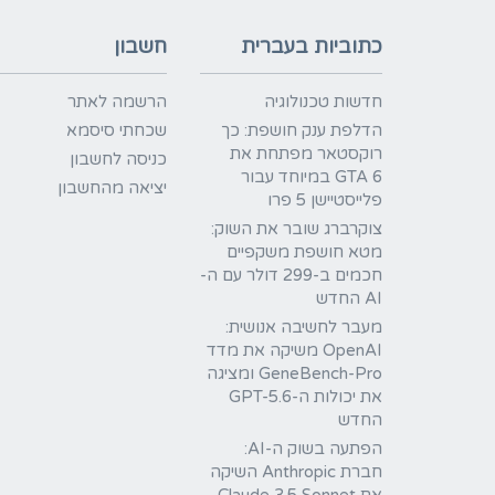
כתוביות בעברית
חשבון
חדשות טכנולוגיה
הרשמה לאתר
הדלפת ענק חושפת: כך
שכחתי סיסמא
רוקסטאר מפתחת את
כניסה לחשבון
GTA 6 במיוחד עבור
יציאה מהחשבון
פלייסטיישן 5 פרו
צוקרברג שובר את השוק:
מטא חושפת משקפיים
חכמים ב-299 דולר עם ה-
AI החדש
מעבר לחשיבה אנושית:
OpenAI משיקה את מדד
GeneBench-Pro ומציגה
את יכולות ה-GPT-5.6
החדש
הפתעה בשוק ה-AI:
חברת Anthropic השיקה