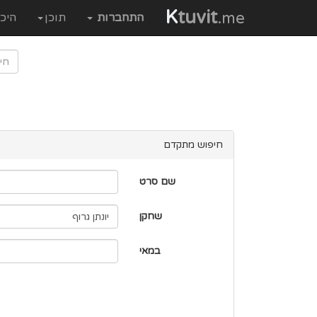
K
tuvit
.me
התחברות
תוכן
היכ
חיפוש מתקדם
שם סרט
שחקן
במאי