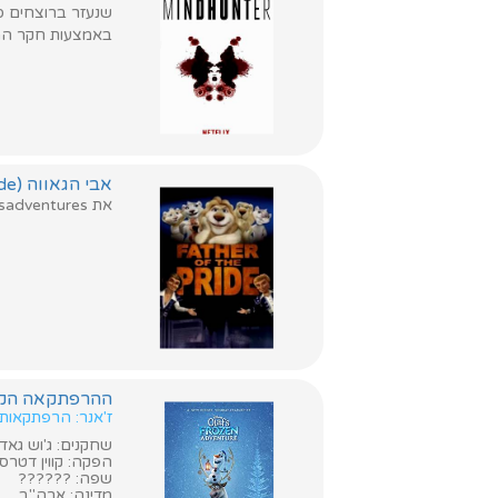
שנעזר ברוצחים סד
באמצעות חקר המני
אבי הגאווה (Father of the Pride)
את misadventures של משפחה של אריות לבנים אשר להופיע עם זיגפריד ורוי בלאס וגאס.
ההרפתקאה הקפואה של אולף 
ז'אנר: הרפתקאות,
שחקנים: ג'וש גאד, 
הפקה: קווין דטרס,
שפה: ??????
מדינה: ארה"ב