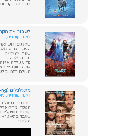
ברוח חג הקריסמס
לשבור את הקרח 2 (ozen II
ז'אנר: קומדיה, ה
שחקנים: ג'וש גאד, 
הפקה: כריס באק, ג
שפה: ??????
מדינה: ארה"ב
מדוע נולדה אלזה
אולף וסוון היא ת
העולם הזה; ב'לשבור את הקרח 2
מתגלגלים (Merrily We Roll Along)
ז'אנר: קומדיה, מוּסִי
שחקנים: דניאל רדקל
הפקה: מריה פריד
קומדיה מוזיקלית 
שעבד בתיאטראות 
הוליוודי.