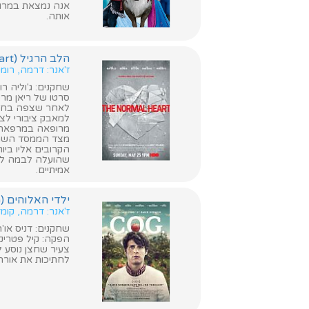
אנה נמצאת במרו
אותה.
הלב הרגיל (The Normal Heart)
ז'אנר: דרמה, רומ
שחקנים: ג'וליה רו
סרטו של ריאן מרפ
לאחר שצפה בחבר
למאבק ציבורי לצ
מרופאה במרפאה ש
מצד הממסד השמר
הקרובים אליו ביות
אמיתיים.
ילדי האלוהים (C.O.G.)
ז'אנר: דרמה, קומ
שחקנים: דניס או'הר
הפקה: קיל פטריק
צעיר שחצן נוסע ל
לחתיכות את אורח 