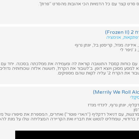
 סרט קצר עם כל הדמויות הכי אהובות מהסרט "פרוזן".
Fr)
רפתקאות, אנימציה
אידינה מנזל, קריסטן בל, יונתן גרוף
 'ניפר לי
 עם כוחות קסם? התשובה קוראת לה ומעמידה את ממלכתה בסכנה. יחד עם א
צא למסע מסוכן ויוצא דופן. ב'לשבור את הקרח', חששה אלזה שכוחותיה גדולים
' עליה לקוות שהם מספיקים.
קָלִי
יף, יונתן גרוף, לינדזי מנדז
מן
ומרגשת, עם דניאל רדקליף ("הארי פוטר") ואחרים, המספרת את סיפורו של מל
ברודוויי, שמחליט לנטוש את חבריו ואת הקריירה המצליחה שלו על מנת להפ