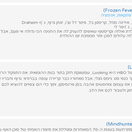
רפתקאות, אנימציה
דינה מנזל, קריסטן בל, פיטר דל וצ'ו, יונתן גרוף, ג 'ף Draheim
 'ניפר לי
לדת ואלזה וקריסטוף שואפים להעניק לה את החגיגה הכי גדולה אי פעם, אבל
 עלולים לסכן יותר ממסיבת יום ההולדת.
הסדרה הגדולה של HBO היא Looking, שמשווקת חזק בתור בנות ההומואית. את התפק
 כגסי סט. גיימס מגלי, אבל מאחוריו כבר קריירה ענפה בברודווי. גרוף וחבריו 
ת עצמם ומחפשים אהבה בסן פרנסיסקו, ותוך כדי הם צפויים להוציא לכם את
ק ולשבור לכם את הלב.
דרמה שעלילתה מתרחשת בשנות ה-70 המאוחרות ומגוללת את סיפורו האמיתי של סוכן ה