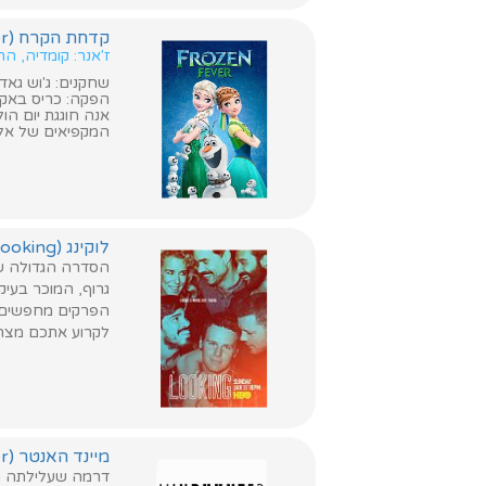
קדחת הקרח (Frozen Fever)
ז'אנר: קומדיה, ה
שחקנים: ג'וש גאד, אי
הפקה: כריס באק, ג
אנה חוגגת יום הו
המקפיאים של אלזה
לוקינג (Looking)
גרוף, המוכר בעיקר
הפרקים מחפשים א
לקרוע אתכם מצחו
מיינד האנטר (Mindhunter)