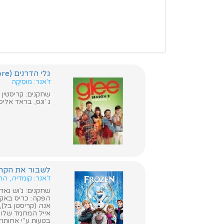
גלי הדרנים (Glee Encore)
ז'אנר: מוּסִיקָה
שחקנים: קריסטין צ'נ
ג 'ונס, בראד אליס
לשבור את הקרח (ozen
ז'אנר: קומדיה, ה
שחקנים: ג'וש גאד, 
הפקה: כריס באק, ג
אנה (קריסטן בל),
אייל המחמד שלו 
בטעות ע"י אחותה 