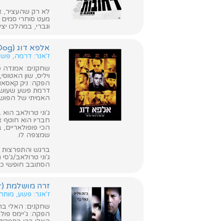
לא רק שהעציר, אד
מעט סוחרי סמים 
וגברי, במהלכו יצי
אלפא דוג (Alpha Dog)
ז'אנר: דרמה, פשע
שחקנים: אמנדה סייפ
ויליס, שון האטוסי,
הפקה: ניק קאסאו
דרמת פשע שעושה ש
האמיתי של הפושע ג
ג'וני טרולאב הוא
חבריו הוא חוטף 
הכי פופולאריים, 
שמצפה לו.
ברגש והתפרצות ש
ג'וני טרולאב/ג'ס
הסתובב חופשי כש
זרה מושלמת (Perfect Stranger)
ז'אנר: פשע, מותחן
שחקנים: האלי ברי, 
הפקה: ג'יימס פולי