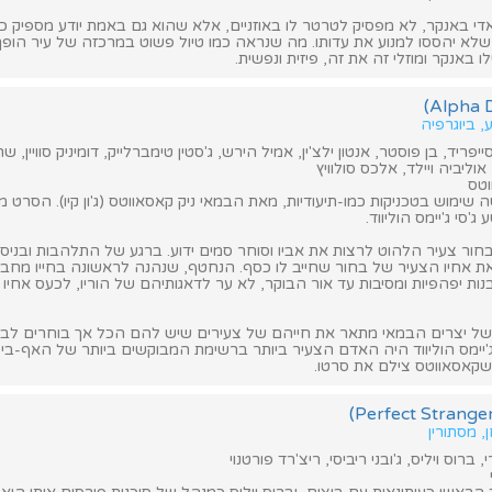
י באנקר, לא מפסיק לטרטר לו באוזניים, אלא שהוא גם באמת יודע מספיק כ
שלא יהססו למנוע את עדותו. מה שנראה כמו טיול פשוט במרכזה של עיר הופ
לו באנקר ומוזלי זה את זה, פיזית ונפשית.
, ביוגרפיה
ריד, בן פוסטר, אנטון ילצ'ין, אמיל הירש, ג'סטין טימברלייק, דומיניק סוויין, שרו
 אוליביה ויילד, אלכס סולוויץ
וטס
ימוש בטכניקות כמו-תיעודיות, מאת הבמאי ניק קאסאווטס (ג'ון קיו). הסרט מ
'סי ג'יימס הוליווד.
 בחור צעיר הלהוט לרצות את אביו וסוחר סמים ידוע. ברגע של התלהבות ובניס
את אחיו הצעיר של בחור שחייב לו כסף. הנחטף, שנהנה לראשונה בחייו מח
בנות יפהפיות ומסיבות עד אור הבוקר, לא ער לדאגותיהם של הוריו, לכעס אחיו 
ל יצרים הבמאי מתאר את חייהם של צעירים שיש להם הכל אך בוחרים לבזב
י ג'יימס הוליווד היה האדם הצעיר ביותר ברשימת המבוקשים ביותר של האף-בי-א
קאסאווטס צילם את סרטו.
, מסתורין
ברוס ויליס, ג'ובני ריביסי, ריצ'רד פורטנוי