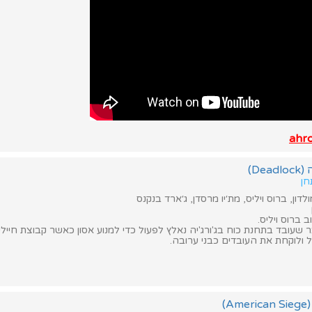
De)
חן
דון, ברוס ויליס, מת׳יו מרסדן, ג׳ארד בנקנס
 ברוס ויליס.
שעובד בתחנת כוח בג'ורג'יה נאלץ לפעול כדי למנוע אסון כאשר קבוצת חיילי
ולוקחת את העובדים כבני ערובה.
)