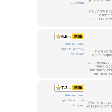
 מפתה, במותחן
כתוביות: 15
ברת ילדות שלה
 כסמויה
 שרוונה מתקרבת
6.5
/10
שנת יציאה: 2005
אורך סרט: 113 דקות
נחטף נרצח
כתוביות: 10
שקטה ורגועה.
לבצע שוד רגיל
בכים כאשר
ריו. התפתחות
 איתה יותר.
7.3
/10
שנת יציאה: 1994
אורך סרט: 110 דקות
צדו, והוא נאלץ
כתוביות: 2
לדחוק את רגליו