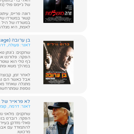
האלי ברי בתפקיד 
של ג'יימס פולי (גלנ
רוונה פרייס, עי
קשור במשרדו של ה
במשרדו של היל ונ
לאמת, היא מגלה 
בן ערובה (Hostage)
ז'אנר: פעולה, דר
שחקנים: ג'ונתן טאק
הפקה: פלורנט אמי
ג'ף טלי הוא שוט
במהלך משא ומתן ש
לאחר זמן, קבוצה
אבל כאשר הם נחש
מתגלה שאחד מאות
נוספת שמתרחשת מ
לא פראייר של אף אחד (l
ז'אנר: דרמה, קומ
שחקנים: מלאני גריפ
הפקה: רוברט בנטו
סאלי מזדקן בעייר
להתמודד עם אבהו
מרכושו.