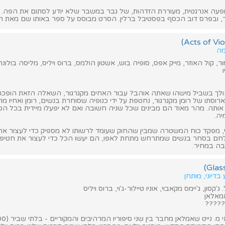
הופעה אנרגטית, מעוררת הזדהות, של גבר במשבר שלא יודע לסתום את הפה. 
, ובפרס דוב הכסף בפסטיבל ברלין. הסרט מבוסס על ספר באותו שם מאת ריצ
מה
, קול האוזר, מייק אפס, סופיה בוש, אשטון הולמס, ברוס ויליס, מליסה בולונה
ולך בשביל מישהו שאתה אוהב? עבור האחים מקגרגור, השאלה הזאת הופכת
ארוסתו של רומן מקגרגור, נחטפת על ידי כנופיה שסוחרת בנשים, רומן ואחיו מ
אותה. מהר מאוד הם מבינים שכל שניה חשובה ואם לא יפעלו מיידית בכל ה
יה.
י, מפקד כוח המשטרה שמבין שהחוק שעומד לרשותו לא מספיק כדי לעצור את ה
לחם בסחר בנשים שמתרחש מתחת לאפו, הם יעשו הכל כדי לעצור את חטיפת
בה במחיר.
בדיוני, מותחן
קסון, ג'יימס מקאבוי, אוניו טיילור-ג'וי, ברוס ויליס
אמאלאן
?????