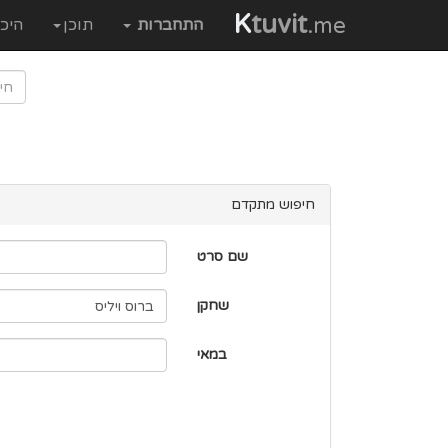
K
tuvit
.me
התחברות
תוכן
היכ
חיפוש מתקדם
שם סרט
שחקן
במאי