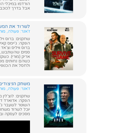
הורדמו במיכלי הק
אבל בדרך לכוכב
לשרוד את המשחק ( the Game
ז'אנר: פעולה, מות
שחקנים: ברוס וילי
הפקה: ג'יימס קא
ברוס וויליס וצ'א
סמים שהשתבש, שו
אריק (מורי). כשק
כשהם נחותים מספר
ולחסל את הכנופי
משחק הניצודים (pex
ז'אנר: פעולה, מות
שחקנים: לוצ'לין מ
הפקה: אדוארד דר
השוטר לשעבר ג'י
יוכל לשרוד משחק 
מסכים לעסקה וברג