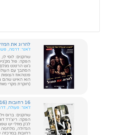
להרוג את המזל (ky Number Slevin
ז'אנר: דרמה, פשע
שחקנים: לוסי לו, מ
הפקה: פול מק'גייג
ג'וש הרטנט מגלם 
הסתבך עם העולם 
פנטהאוז הצופות זו
הוא האיש שהם מחפ
(חוקרת מקרי מוות)
16 רחובות (16 Blocks)
ז'אנר: פעולה, דר
שחקנים: ברוס ויליס
הפקה: ריצ'רד דונ
לג'ק מוזלי יש שפ
רחובות במרכזה ש