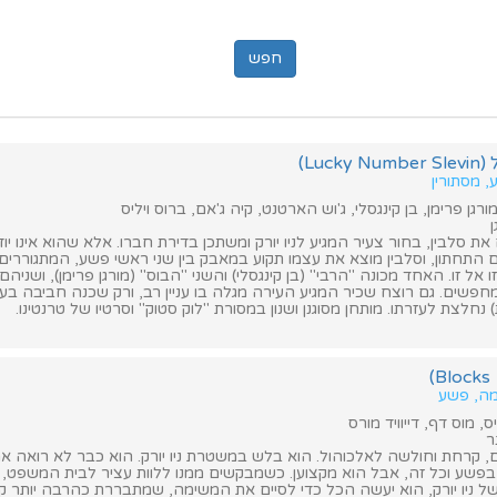
Luc)
, מסתורין
ורגן פרימן, בן קינגסלי, ג'וש הארטנט, קיה ג'אם, ברוס ויליס
ן
את סלבין, בחור צעיר המגיע לניו יורק ומשתכן בדירת חברו. אלא שהוא אינו יו
התחתון, וסלבין מוצא את עצמו תקוע במאבק בין שני ראשי פשע, המתגוררים 
 אל זו. האחד מכונה "הרבי" (בן קינגסלי) והשני "הבוס" (מורגן פרימן), ושניה
שים. גם רוצח שכיר המגיע העירה מגלה בו עניין רב, ורק שכנה חביבה בעלת
 נחלצת לעזרתו. מותחן מסוגנן ושנון במסורת "לוק סטוק" וסרטיו של טרנטינו.
מה, פשע
, מוס דף, דייוויד מורס
ר
ם, קרחת וחולשה לאלכוהול. הוא בלש במשטרת ניו יורק. הוא כבר לא רואה א
ל ניו יורק, הוא יעשה הכל כדי לסיים את המשימה, שמתבררת כהרבה יותר ק