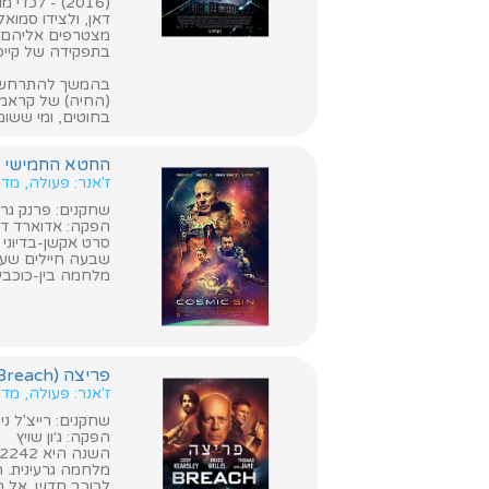
(2016) - ל
דאן, ולצידו סמוא
מצטרפים אליהם ג'י
בתפקידה של קייס
בהמשך להתרחשויו
(החיה) של קראמב
בחוטים, ומי ששומ
החטא החמישי (Cosmic Sin
ז'אנר: פעולה, מד
שחקנים: פרנק גרילו
הפקה: אדוארד דר
סרט אקשן-בדיוני ב
שבעה חיילים שער
מלחמה בין-כוכבית
פריצה (Breach)
ז'אנר: פעולה, מדע
שחקנים: רייצ'ל ני
הפקה: ג׳ון שויץ
מלחמה גרעינית. 
לכוכב חדש. אל המ