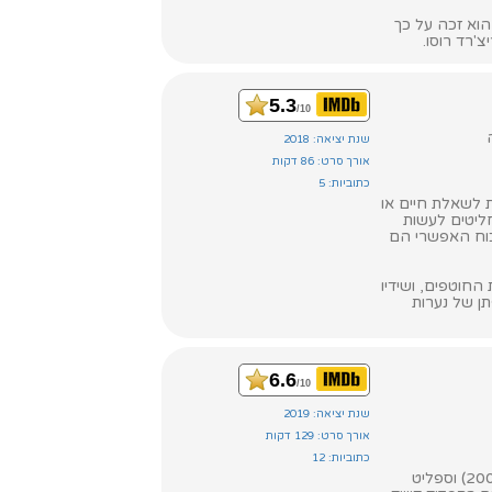
הוא זכה על כך
'רד רוסו.
5.3
/10
שנת יציאה: 2018
אורך סרט: 86 דקות
כתוביות: 5
 לשאלת חיים או
חליטים לעשות
כוח האפשרי הם
חוטפים, ושידיו
ן של נערות
6.6
/10
שנת יציאה: 2019
אורך סרט: 129 דקות
כתוביות: 12
הבמאי והתסריטאי מ. נייט שאמלאן מחבר בין שני סיפוריו המרהיבים והמקוריים - בלתי שביר (2000) וספליט