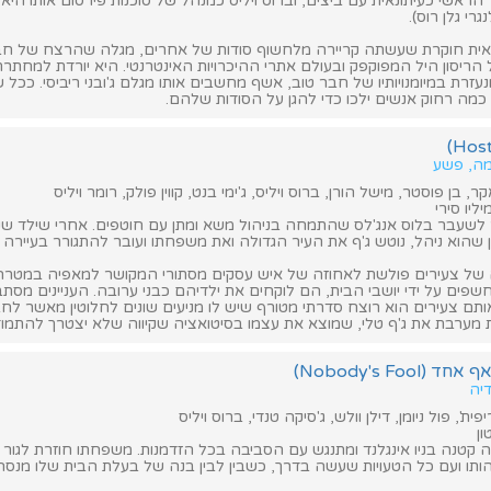
הראשי כעיתונאית עם ביצים, וברוס ויליס כמנהל של סוכנות פירסום אותו היא
גרי גלן רוס).
תונאית חוקרת שעשתה קריירה מלחשוף סודות של אחרים, מגלה שהרצח של ח
ריסון היל המפוקפק ובעולם אתרי ההיכרויות האינטרנטי. היא יורדת למחתרת
עזרת במיומנויותיו של חבר טוב, אשף מחשבים אותו מגלם ג'ובני ריביסי. ככל
כמה רחוק אנשים ילכו כדי להגן על הסודות שלהם.
מה, פשע
ר, בן פוסטר, מישל הורן, ברוס ויליס, ג'ימי בנט, קווין פולק, רומר ויליס
ליו סירי
ר לשעבר בלוס אנג'לס שהתמחה בניהול משא ומתן עם חוטפים. אחרי שילד ש
הוא ניהל, נוטש ג'ף את העיר הגדולה ואת משפחתו ועובר להתגורר בעיירה 
 של צעירים פולשת לאחוזה של איש עסקים מסתורי המקושר למאפיה במטרה 
פים על ידי יושבי הבית, הם לוקחים את ילדיהם כבני ערובה. העניינים מסת
ם צעירים הוא רוצח סדרתי מטורף שיש לו מניעים שונים לחלוטין מאשר לחב
ערבת את ג'ף טלי, שמוצא את עצמו בסיטואציה שקיווה שלא יצטרך להתמודד
Nobody's Foo)
דיה
ית', פול ניומן, דילן וולש, ג'סיקה טנדי, ברוס ויליס
ן
ה קטנה בניו אינגלנד ומתנגש עם הסביבה בכל הזדמנות. משפחתו חוזרת לגור ל
תו ועם כל הטעויות שעשה בדרך, כשבין לבין בנה של בעלת הבית שלו מנסה 