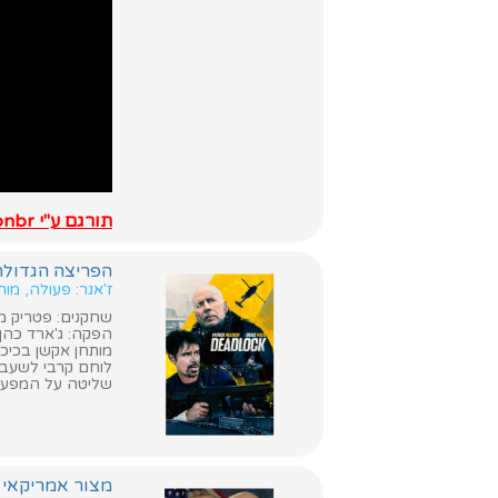
תורגם ע"י ahronbr
הפריצה הגדולה (adlock
ז'אנר: פעולה, מות
שחקנים: פטריק מול
הפקה: ג'ארד כהן
מותחן אקשן בכיכוב
לוחם קרבי לשעבר 
שליטה על המפעל 
מצור אמריקאי (American Siege