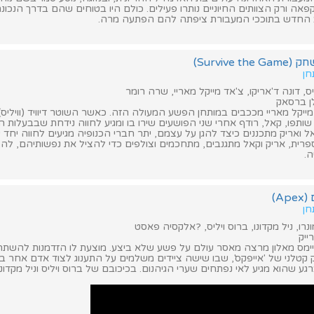
פאה ורק הצוותים החיוניים נותרו פעילים. כולם היו בטוחים שהם בדרך הנכונ
 החדש בתוככי המעבורת ציפתה להם הפתעה מרה.
Survive)
חן
ס, דונה ד'אריקו, צ'אד מייקל מאריי, שרה רומר
לן ברסאק
ד מייקל מאריי מככבים במותחן הפשע המעולה הזה. כאשר השוטר דיוויד (ווילי
תפו, קאל, רודף אחרי שני הפושעים שירו בו ומגיע לחווה נידחת שבבעלות ה
אל ואריק מתכננים כיצד להגן על עצמם, יתר חברי הכנופיה מגיעים לחווה יחד ע
ית, אריק וקאל מתגנבים, מתחכמים וצולפים כדי להציל את נפשותיהם, להציל
ה.
A)
חן
ונרו, ניל מקדונו, ברוס ויליס, ?אלקסיה פאסט
ייק
ימס מאלון מרצה מאסר עולם על פשע שלא ביצע. מוצעת לו הזדמנות להשת
קטלני של 'אייפקס', שבו שישה ציידים משלמים על התענוג לצוד אדם אחר באי
ע שהוא מגיע לאי נפתחים שערי הגיהנום. בכיכובם של ברוס ויליס וניל מקדונו