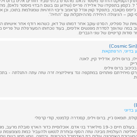
כדי מותחן הקומיקס החדש: מיסטר גלאס. מהסרט בלתי שביר חוזרים אלינו ברוס וילי
ל ל. ג'קסון בתפקידו של אלייז'ה פרייס (שידוע גם בשם הבדוי מיסטר גלאס), מ
ימס מקאבוי, בתפקיד קווין וונדל קראמב וריבוי הזהויות שמגולמות בתוכו, וכן אניה
י קוק – הניצולה היחידה מההיתקלות עם "החיה".
ת של ספליט, הסרט עוקב אחר דמותו של דאן, כשהוא רודף אחר אישיותו ה
 במה שהופך לסדרת מפגשים אלימים, בעוד נוכחותו המעורפלת של פרייס מ
ר סודות קריטיים של שני הגברים.
)
ע בדיוני, הרפתקאות
, ברוס ויליס, אדלייד קיין, לאנה
ייק
כיכוב ברוס וויליס.
קו מיחידתם פותחים במתקפה נגד ציוויליזציה זרה שזה עתה התגלתה - בתקו
.
 בדיוני
קולס, תומאס ג'יין, ברוס ויליס, קסנדרה קלמנטי, קודי קרסלי
השנה היא 2242. בעולם חיים כ-19 מיליארד בני אדם. אוכלוסיית כדור הארץ סובלת מרעב
האליטה העולמית מבינה שזה הסוף ובוחרת לנטוש ולהעביר כמות מצומצמת ש
עבורת האחרונה עולים בת האדמירל ההריונית, ובנזוגה, נוסע סמוי בשם נוח.