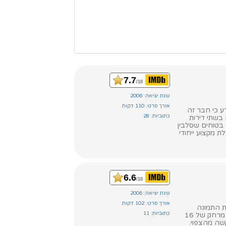
7.7
/10
שנת יציאה: 2006
אורך סרט: 110 דקות
דע כי חבר זה
כתוביות: 28
בשתי דירות
ם בטוחים שסלבין
 מקצוע ייחודי
6.6
/10
שנת יציאה: 2006
אורך סרט: 102 דקות
ת התמונה
כתוביות: 11
הגדולה, מלחמה בפשע וכל זה, אבל הוא מקצוען. כשמבקשים ממנו ללוות עציר לבית המשפט, מרחק של 16
שה מהצפוי.