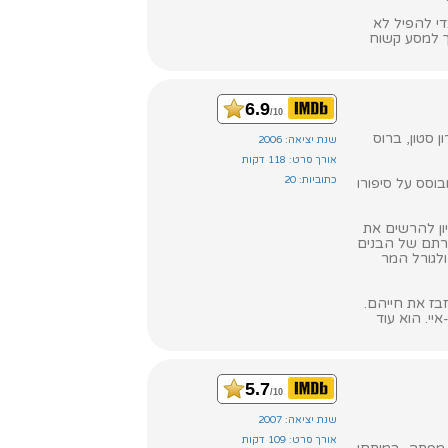
די להפיל לא
ך למסע קשוח
6.9
/10
ן סטון, ברוס
שנת יציאה: 2006
אורך סרט: 118 דקות
כתוביות: 20
בוסס על סיפורו
יון להרשים את
ברתם של הבנים
ולגורל המר
ז את חייהם.
יי. הוא עוד
5.7
/10
שנת יציאה: 2007
אורך סרט: 109 דקות