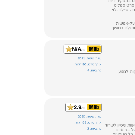
ס בתפקיד דיוויד
הסרט ספליט
 טיילור-ג'וי
על-אנושית
תגלה כמושך
N/A
/10
שנת יציאה: 2021
אורך סרט: 90 דקות
כתוביות: 4
וה למנוע
2.9
/10
שנת יציאה: 2020
אורך סרט: 92 דקות
, מגיפות וניסיון לשרוד
כתוביות: 3
ל בני אדם
 כל הנוסעים