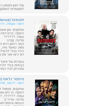
פול ניומן מספק 
למועמדות לאוסקר
חטופות (Acts of Violence)
ז'אנר: פעולה, דר
שחקנים: שון אשמור
הפקה: ברט דונהיו
שפה: ??????
מדינה: קנדה
כמה רחוק היית ה
מוות. כאשר מיה, 
הכל בכדי להציל 
לא יראו יותר את מ
בעזרתו של אייבר
כבולות בכדי להי
ומכירתן לכל המר
מיסטר גלאס (Glass)
ז'אנר: דרמה, מדע 
שחקנים: סמואל ל. ג'
הפקה: מ. נייט ש
שפה: ??????, ?
מדינה: ארה"ב